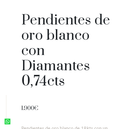
P
e
n
d
i
e
n
t
e
s
d
e
o
r
o
b
l
a
n
c
o
c
o
n
D
i
a
m
a
n
t
e
s
0
,
7
4
c
t
s
1.900€
© Copyright 2019 MoonDiamondsMadrid.com
Pendientes de oro blanco de 18kts con un